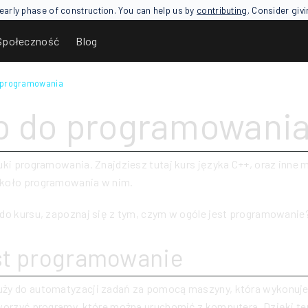
an early phase of construction. You can help us by
contributing
. Consider giv
Społeczność
Blog
 programowania
p do programowani
uki programowania. Znajdziesz tutaj kurs języka C++, oraz inne m
koło programowania w nim.
do kursu, zapoznaj się z tym, czym w ogóle jest programowanie
st programowanie
ży do automatyzacji zadań za pomocą maszyny, która wykonuje 
tworzyć programy, które można uruchomić z komputera. Dzięki t