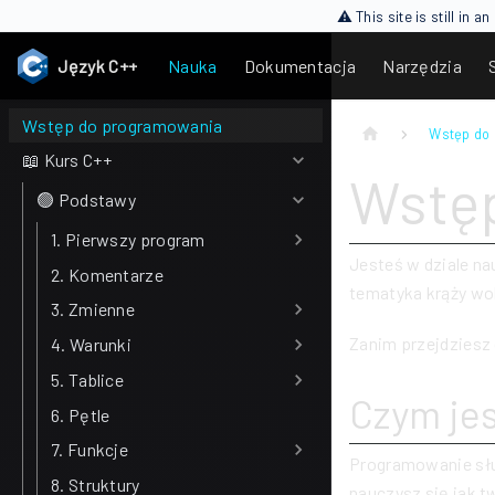
⚠ This site is still in 
Język C++
Nauka
Dokumentacja
Narzędzia
Wstęp do programowania
Wstęp do
📖 Kurs C++
Wstę
🟢 Podstawy
1. Pierwszy program
Jesteś w dziale na
2. Komentarze
tematyka krąży wo
3. Zmienne
Zanim przejdziesz 
4. Warunki
5. Tablice
Czym je
6. Pętle
7. Funkcje
Programowanie słu
8. Struktury
nauczysz się jak 