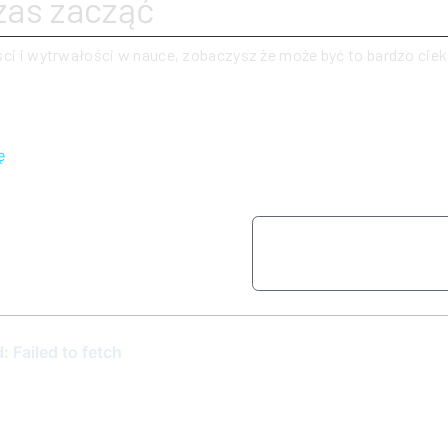
zas zacząć
ści i wytrwałości w nauce, zobaczysz że może być to bardzo cie
.
ę