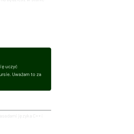
bię uczyć
ursie. Uważam to za
zasadami języka C++ i