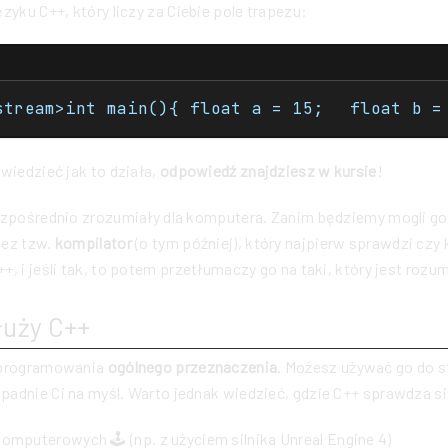
zyku C++, który liczy za Ciebie pole trapezu:
owiedzieć jak to działa,
odpowiedź znajdziesz w kursie
!
ezpośrednio zrozumiały dla komputera. Zanim będziemy mogli go
zez tzw.
kompilator
(o tym później), który najpierw sprawdzi czy 
+, i jeśli tak, to potem przetłumaczy go na taki, który jest roz
łuży C++
 programowania
ogólnego przeznaczenia
. Możesz używać go do 
adnie Ci na myśl. Warto jednak wiedzieć, gdzie C++ sprawdza się
komputerowych 🕹 (np. z użyciem silnika Unreal Engine 4)