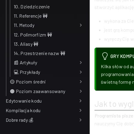
10. Dziedziczenie
stworzyć aplikację
11. Referencje 🚧
wykona za Cie
11. Metody
jest grą komp
12. Polimorfizm 🚧
wyręczy Cię w
13. Aliasy 🚧
14. Przestrzenie nazw 🚧
GRY KOMP
📰 Artykuły
Kilka słów od a
💻 Przykłady
programowania u
🟡 Poziom średni
świetną formę n
🟠 Poziom zaawansowany
Edytowanie kodu
Jak to wyg
Kompilacja kodu
Programista pisze
Dobre rady 💰
nauczymy Cię dobr