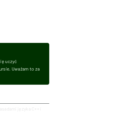
bię uczyć
ursie. Uważam to za
zasadami języka C++ i