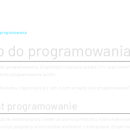
 programowania
p do programowani
uki programowania. Znajdziesz tutaj kurs języka C++, oraz inne m
koło programowania w nim.
do kursu, zapoznaj się z tym, czym w ogóle jest programowanie
st programowanie
ży do automatyzacji zadań za pomocą maszyny, która wykonuje 
tworzyć programy, które można uruchomić z komputera. Dzięki t