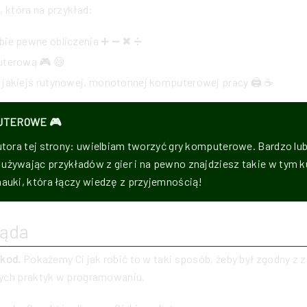
, która na przykład:
bie pewne obliczenia ➕ ➖ ✖ ➗
uterową 🎮 😄
 jakiejś rutynowej, monotonnej komputerowej pracy 🖨 ☕
UTEROWE 🎮
utora tej strony: uwielbiam tworzyć gry komputerowe. Bardzo lu
żywając przykładów z gier i na pewno znajdziesz takie w tym k
auki, która łączy wiedzę z przyjemnością!
ląda
 kod.
Pokażemy Ci jak robić to w taki sposób, żeby był zgodny z 
ych praktyk w programowaniu.