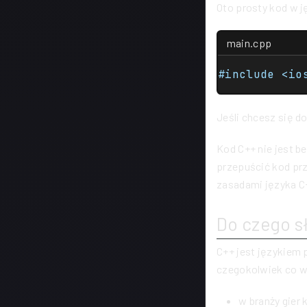
Oto prosty kod w ję
main.cpp
Jeśli chcesz się d
Kod C++ nie jest b
przepuścić kod pr
zasadami języka C+
Do czego s
C++ jest językiem
czegokolwiek co wp
w branży gier 