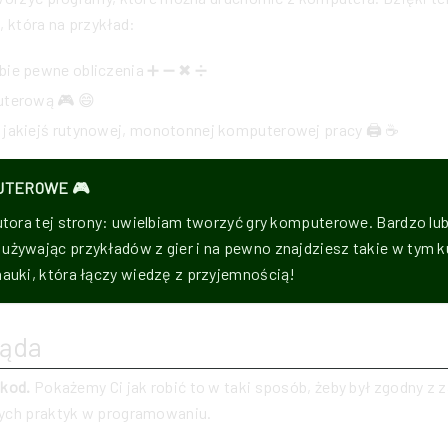
, która na przykład:
bie pewne obliczenia ➕ ➖ ✖ ➗
uterową 🎮 😄
 jakiejś rutynowej, monotonnej komputerowej pracy 🖨 ☕
UTEROWE 🎮
utora tej strony: uwielbiam tworzyć gry komputerowe. Bardzo lu
żywając przykładów z gier i na pewno znajdziesz takie w tym k
auki, która łączy wiedzę z przyjemnością!
ląda
 kod.
Pokażemy Ci jak robić to w taki sposób, żeby był zgodny z 
ych praktyk w programowaniu.