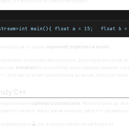
zyku C++, który liczy za Ciebie pole trapezu:
owiedzieć jak to działa,
odpowiedź znajdziesz w kursie
!
ezpośrednio zrozumiały dla komputera. Zanim będziemy mogli go
zez tzw.
kompilator
(o tym później), który najpierw sprawdzi czy 
+, i jeśli tak, to potem przetłumaczy go na taki, który jest roz
łuży C++
 programowania
ogólnego przeznaczenia
. Możesz używać go do 
adnie Ci na myśl. Warto jednak wiedzieć, gdzie C++ sprawdza się
komputerowych 🕹 (np. z użyciem silnika Unreal Engine 4)