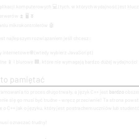
plikacji komputerowych 💻 (tych, w których wydajność jest kluc
serwerów ⏫ 🖥 ⏬
niu mikrokontrolerów 🤖
jest najlepszym rozwiązaniem jeśli chcesz:
 internetowe 🌐 (wtedy wybierz JavaScript)
lne 📱 i biurowe 🏢, które nie wymagają bardzo dużej wydajności
to pamiętać
ramowania to proces długotrwały, a język C++ jest
bardzo
obszer
enie się go musi być trudne - wręcz przeciwnie! Ta strona powst
 o C++ jak o języku, który jest postrachem uczniów lub student
usi oznaczać trudny!