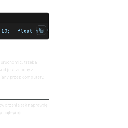
 uruchomić, trzeba
kod jest zgodny z
umiany przez komputery.
stworzenia tak naprawdę
 najlepiej: