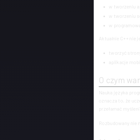
w tworzeniu a
w tworzeniu 
w programowa
Aktualnie C++ nie 
tworzyć strony
aplikacje mobi
O czym war
Nauka języka prog
oznacza to, że ucz
przełamać myślenie
Rozbudowany nie m