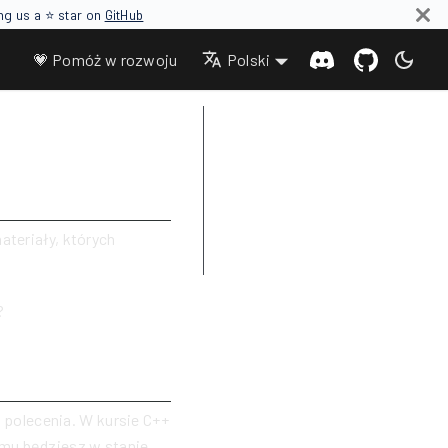
ing us a ⭐ star on
GitHub
💗 Pomóż w rozwoju
Polski
Czym jest programowanie
a
Jak to wygląda
Do czego służy C++
O czym warto pamiętać
ateriały, których
Naukę czas zacząć
?
polecenia. W kursie C++
emu będziesz w stanie