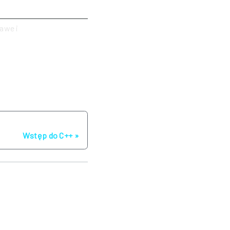
kawe i
Następna strona
Wstęp do C++