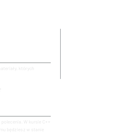
Czym jest programowanie
a
Jak to wygląda
Do czego służy C++
O czym warto pamiętać
ateriały, których
Naukę czas zacząć
?
polecenia. W kursie C++
emu będziesz w stanie