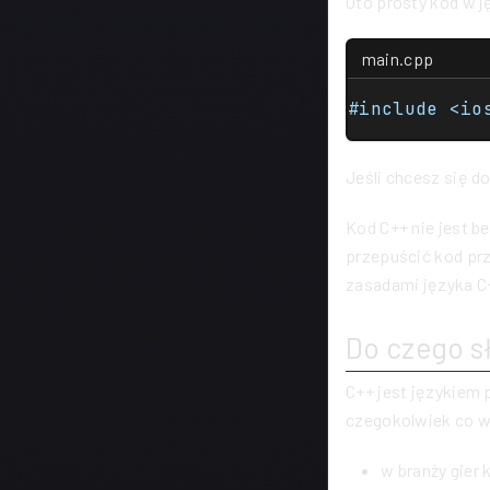
Oto prosty kod w ję
main.cpp
Jeśli chcesz się d
Kod C++ nie jest b
przepuścić kod pr
zasadami języka C+
Do czego s
C++ jest językiem
czegokolwiek co wp
w branży gier 