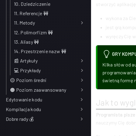
10. Dziedziczenie
stworzyć aplikację
11. Referencje 🚧
wykona za Cie
11. Metody
jest grą komp
12. Polimorfizm 🚧
wyręczy Cię w
13. Aliasy 🚧
14. Przestrzenie nazw 🚧
GRY KOMP
📰 Artykuły
Kilka słów od a
💻 Przykłady
programowania u
🟡 Poziom średni
świetną formę n
🟠 Poziom zaawansowany
Edytowanie kodu
Jak to wyg
Kompilacja kodu
Programista pisze
Dobre rady 💰
nauczymy Cię dobr