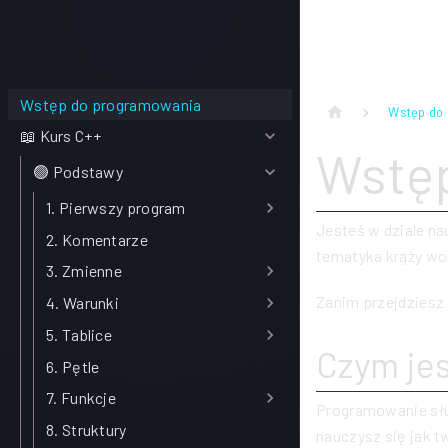
Wstęp do programowania
Wstęp do
📖 Kurs C++
Wstę
🟢 Podstawy
1. Pierwszy program
Jesteś w dziale na
2. Komentarze
tematyka krąży wo
3. Zmienne
Zanim przejdziesz 
4. Warunki
5. Tablice
Czym je
6. Pętle
7. Funkcje
Programowanie słu
8. Struktury
nauczysz się jak 