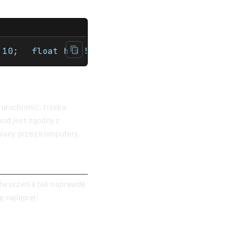
 uruchomić, trzeba
kod jest zgodny z
umiany przez komputery.
stworzenia tak naprawdę
 najlepiej: