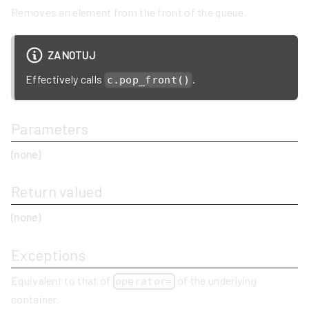
Removes an element from the front of the queue.
ZANOTUJ
Effectively calls
.
c.pop_front()
Parameters
(none)
Return valued
(none)
Exceptions
Equivalent to that of
of the underlying
operator=
container.