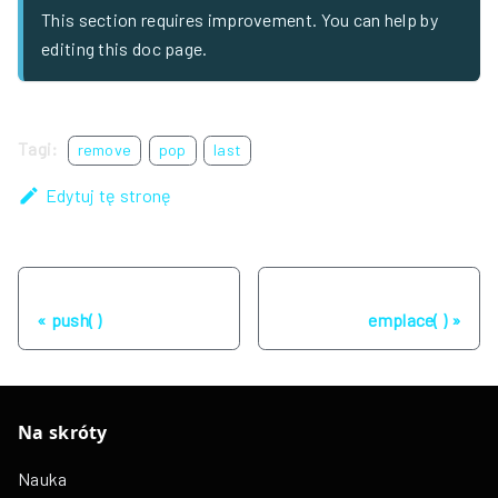
This section requires improvement. You can help by
editing this doc page.
Tagi:
remove
pop
last
Edytuj tę stronę
Poprzednia strona
Następna strona
push( )
emplace( )
Na skróty
Nauka