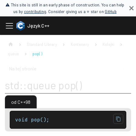
⚠ This site is still in an early phase of construction. You can help
us by
contributing
. Consider giving us a ⭐ star on
GitHub
Język C++
Standard Library
Kontenery
Kolejki
queue
pop( )
Na tej stronie
std::queue pop()
od C++98
void pop();