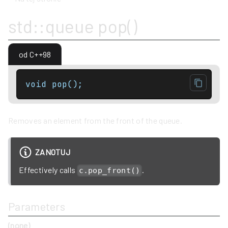
std::queue pop()
od C++98
void pop();
Removes an element from the front of the queue.
ZANOTUJ
Effectively calls
.
c.pop_front()
Parameters
(none)