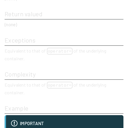
Return valued
(none)
Exceptions
Equivalent to that of
of the underlying
operator=
container.
Complexity
Equivalent to that of
of the underlying
operator=
container.
Example
IMPORTANT