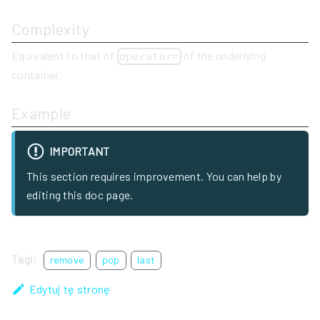
Complexity
Equivalent to that of
of the underlying
operator=
container.
Example
IMPORTANT
This section requires improvement. You can help by
editing this doc page.
Tagi:
remove
pop
last
Edytuj tę stronę