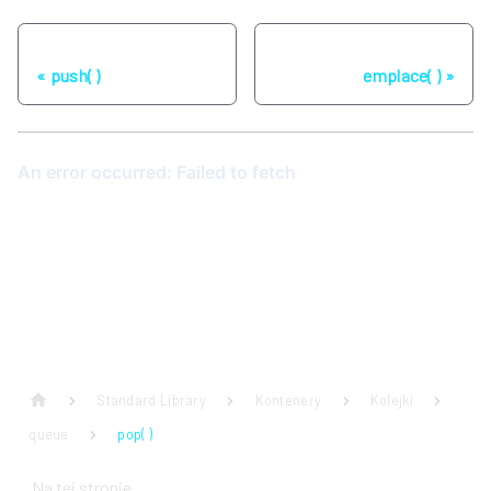
Poprzednia strona
Następna strona
push( )
emplace( )
Standard Library
Kontenery
Kolejki
queue
pop( )
Na tej stronie